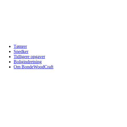
Videre
til
indhold
Tømrer
Snedker
Tidligere opgaver
Boligindretning
Om BondeWoodCraft